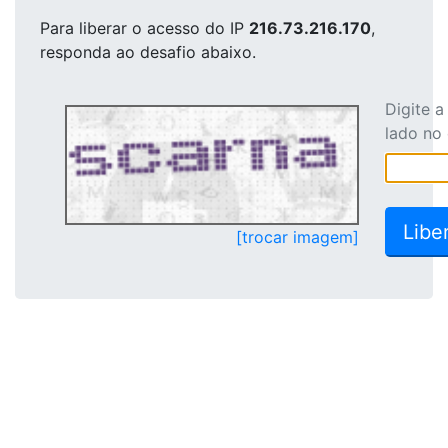
Para liberar o acesso
do IP
216.73.216.170
,
responda ao desafio abaixo.
Digite 
lado no
[trocar imagem]