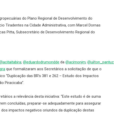
Agropecuárias do Plano Regional de Desenvolvimento do
ácio Tiradentes na Cidade Administrativa, com Marcel Dornas
ucas Pitta, Subsecretário de Desenvolvimento Regional do
@acitaitabira
;
@eduardodrumondde
da
@acimonjm
;
@uilton_pantuz
gra
que formalizaram aos Secretários a solicitação de que o
co “Duplicação das BR’s 381 e 262 – Estudo dos Impactos
o Piracicaba”.
tários a relevância desta iniciativa: “Este estudo é de suma
serem concluídas, preparar-se adequadamente para assegurar
o dos impactos negativos oriundos da duplicação destas