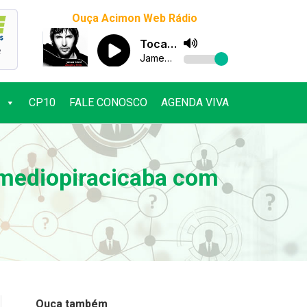
Ouça Acimon Web Rádio
CP10
FALE CONOSCO
AGENDA VIVA
CP10
FALE CONOSCO
AGENDA VIVA
mediopiracicaba com
Ouça também