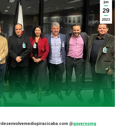
jun
29
2023
 @desenvolvemediopiracicaba com @
governomg