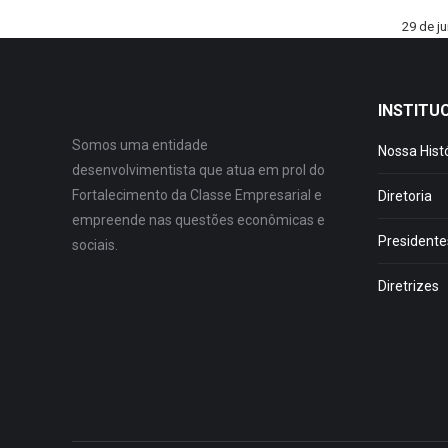
29 de j
INSTITU
Somos uma entidade
Nossa Hist
desenvolvimentista que atua em prol do
Fortalecimento da Classe Empresarial e
Diretoria
empreende nas questões econômicas e
Presidente
sociais.
Diretrizes