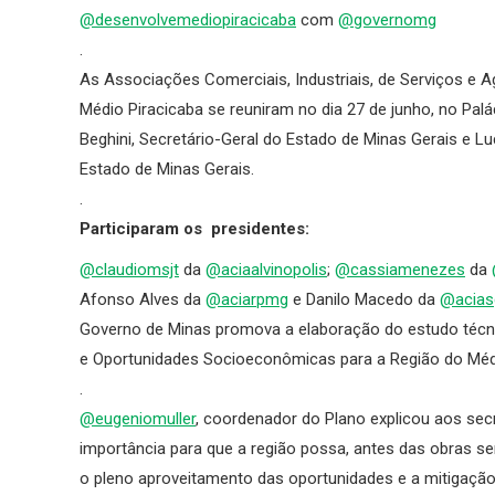
@desenvolvemediopiracicaba
com
@governomg
.
As Associações Comerciais, Industriais, de Serviços e 
Médio Piracicaba se reuniram no dia 27 de junho, no Pal
Beghini, Secretário-Geral do Estado de Minas Gerais e L
Estado de Minas Gerais.
.
Participaram os presidentes:
@claudiomsjt
da
@aciaalvinopolis
;
@cassiamenezes
da
Afonso Alves da
@aciarpmg
e Danilo Macedo da
@acias
Governo de Minas promova a elaboração do estudo técni
e Oportunidades Socioeconômicas para a Região do Médi
.
@eugeniomuller
, coordenador do Plano explicou aos secre
importância para que a região possa, antes das obras 
o pleno aproveitamento das oportunidades e a mitigaçã