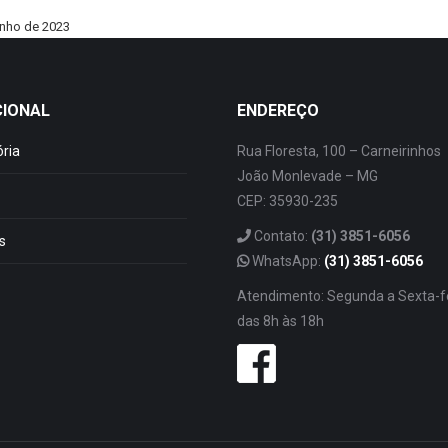
unho de 2023
CIONAL
ENDEREÇO
ória
Rua Floresta, 100 – Carneirinhos
João Monlevade – MG
CEP: 35930-235
Contato:
(31) 3851-6056
s
WhatsApp:
(31) 3851-6056
Atendimento: Segunda a Sexta-f
das 8h às 18h