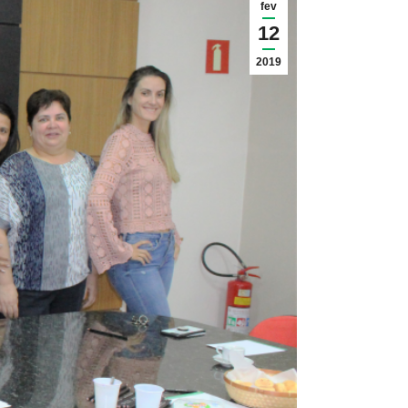
fev
12
2019