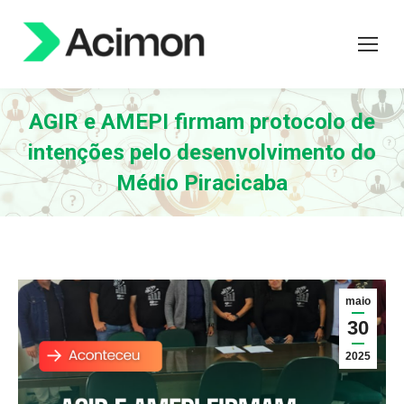
AGIR e AMEPI firmam protocolo de
intenções pelo desenvolvimento do
Médio Piracicaba
maio
30
2025