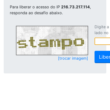
Para liberar o acesso
do IP
216.73.217.114
,
responda ao desafio abaixo.
Digite 
lado no
[trocar imagem]