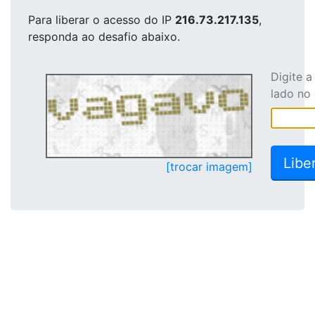
Para liberar o acesso
do IP
216.73.217.135
,
responda ao desafio abaixo.
Digite 
lado no
[trocar imagem]