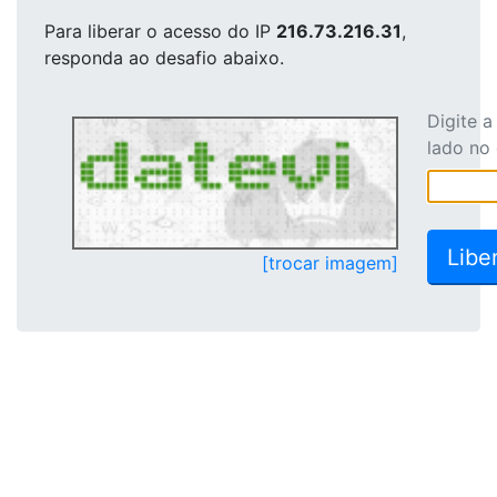
Para liberar o acesso
do IP
216.73.216.31
,
responda ao desafio abaixo.
Digite 
lado no
[trocar imagem]