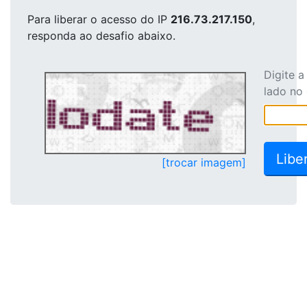
Para liberar o acesso
do IP
216.73.217.150
,
responda ao desafio abaixo.
Digite 
lado no
[trocar imagem]