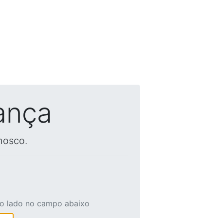
ança
nosco.
ao lado no campo abaixo