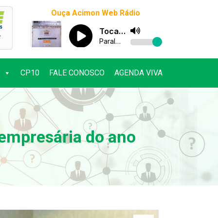
Ouça Acimon Web Rádio
CP10
FALE CONOSCO
AGENDA VIVA
CP10
FALE CONOSCO
AGENDA VIVA
 empresária do ano