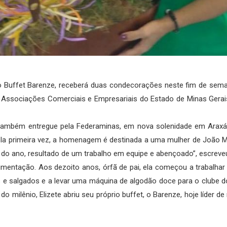
do Buffet Barenze, receberá duas condecorações neste fim de sema
s Associações Comerciais e Empresariais do Estado de Minas Gera
também entregue pela Federaminas, em nova solenidade em Araxá. E
Pela primeira vez, a homenagem é destinada a uma mulher de João 
 do ano, resultado de um trabalho em equipe e abençoado”, escreveu
alimentação. Aos dezoito anos, órfã de pai, ela começou a trabalha
 e salgados e a levar uma máquina de algodão doce para o clube d
 do milênio, Elizete abriu seu próprio buffet, o Barenze, hoje líder