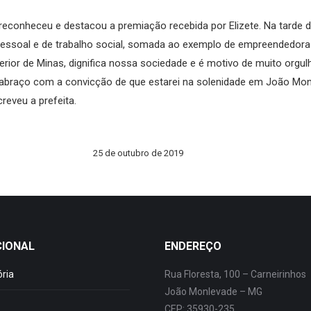
econheceu e destacou a premiação recebida por Elizete. Na tarde de
ia pessoal e de trabalho social, somada ao exemplo de empreended
rior de Minas, dignifica nossa sociedade e é motivo de muito orgu
abraço com a convicção de que estarei na solenidade em João Monl
reveu a prefeita.
25 de outubro de 2019
CIONAL
ENDEREÇO
ória
Rua Floresta, 100 – Carneirinhos
João Monlevade – MG
CEP: 35930-235