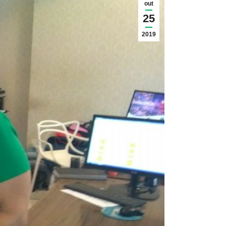
out
25
2019