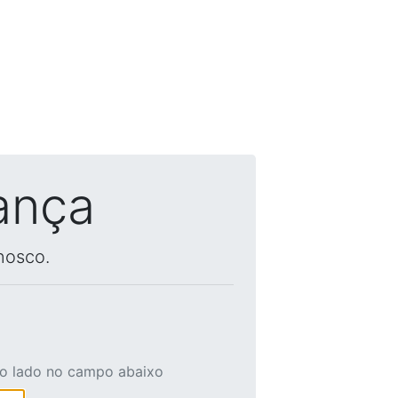
ança
nosco.
ao lado no campo abaixo