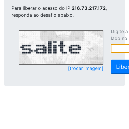
Para liberar o acesso
do IP
216.73.217.172
,
responda ao desafio abaixo.
Digite 
lado no
[trocar imagem]