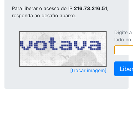
Para liberar o acesso
do IP
216.73.216.51
,
responda ao desafio abaixo.
Digite 
lado no
[trocar imagem]