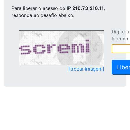
Para liberar o acesso
do IP
216.73.216.11
,
responda ao desafio abaixo.
Digite 
lado no
[trocar imagem]