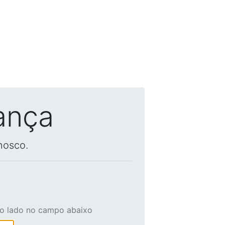
ança
nosco.
ao lado no campo abaixo