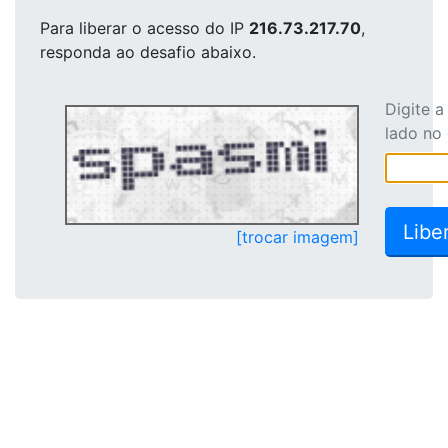
Para liberar o acesso
do IP
216.73.217.70
,
responda ao desafio abaixo.
Digite 
lado no
[trocar imagem]