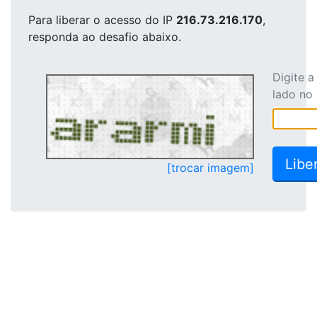
Para liberar o acesso
do IP
216.73.216.170
,
responda ao desafio abaixo.
Digite 
lado no
[trocar imagem]