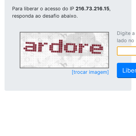
Para liberar o acesso
do IP
216.73.216.15
,
responda ao desafio abaixo.
Digite 
lado no
[trocar imagem]