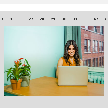
1
…
27
28
29
30
31
…
47