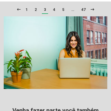
1
2
3
4
5
…
47
Venha fazer parte você também