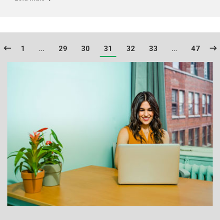
1
…
29
30
31
32
33
…
47