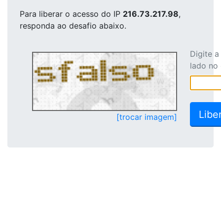
Para liberar o acesso
do IP
216.73.217.98
,
responda ao desafio abaixo.
Digite 
lado no
[trocar imagem]