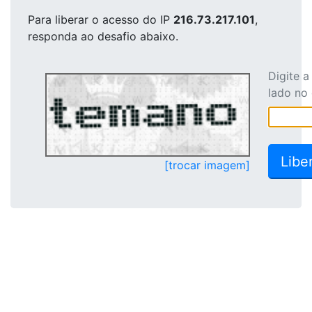
Para liberar o acesso
do IP
216.73.217.101
,
responda ao desafio abaixo.
Digite 
lado no
[trocar imagem]