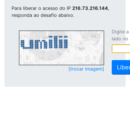
Para liberar o acesso
do IP
216.73.216.144
,
responda ao desafio abaixo.
Digite 
lado no
[trocar imagem]