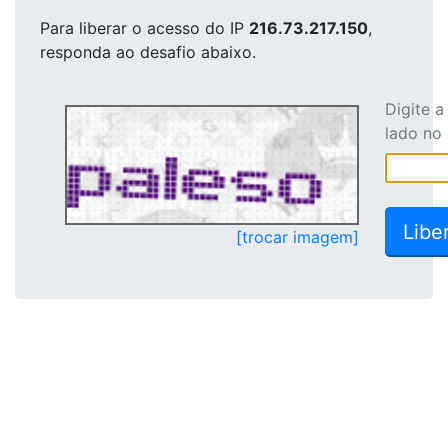
Para liberar o acesso
do IP
216.73.217.150
,
responda ao desafio abaixo.
Digite 
lado no
[trocar imagem]