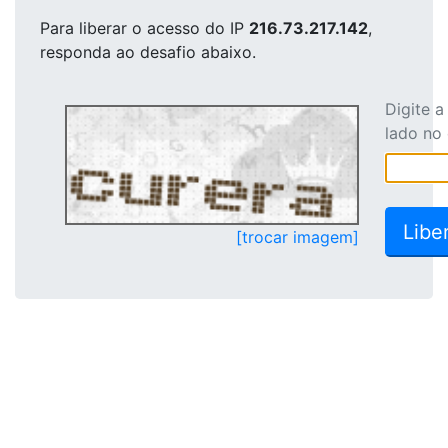
Para liberar o acesso
do IP
216.73.217.142
,
responda ao desafio abaixo.
Digite 
lado no
[trocar imagem]