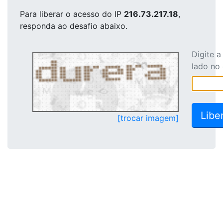
Para liberar o acesso
do IP
216.73.217.18
,
responda ao desafio abaixo.
Digite 
lado no
[trocar imagem]