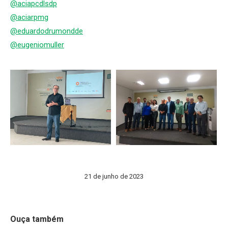
@aciapcdlsdp
@aciarpmg
@eduardodrumondde
@eugeniomuller
21 de junho de 2023
Ouça também