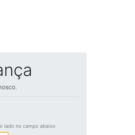
ança
nosco.
ao lado no campo abaixo