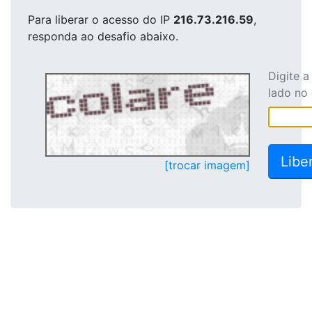
Para liberar o acesso
do IP
216.73.216.59
,
responda ao desafio abaixo.
Digite 
lado no
[trocar imagem]