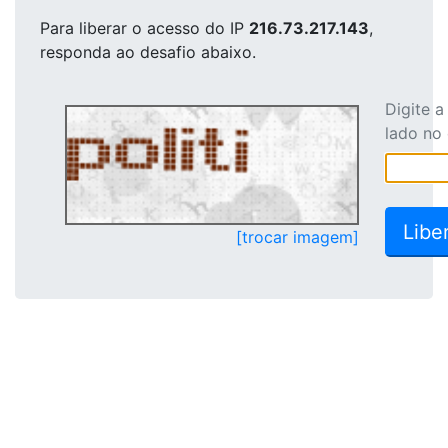
Para liberar o acesso
do IP
216.73.217.143
,
responda ao desafio abaixo.
Digite 
lado no
[trocar imagem]