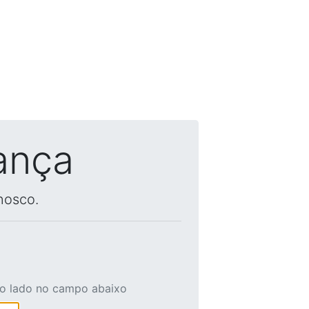
ança
nosco.
ao lado no campo abaixo