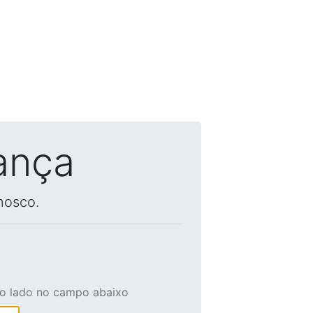
ança
nosco.
ao lado no campo abaixo